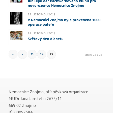
Jubilejní dar Pachworkového klubu pro
novorozence Nemocnice Znojmo
28. LISTOPADU 2019
V Nemocnici Znojmo byla provedena 1000.
operace páteře
14. LISTOPADU 2019
Světový den diabetu
«
‹
23
24
25
Strana 25 z 25
Nemocnice Znojmo, příspěvková organizace
MUDr. Jana Janského 2675/11
669 02 Znojmo
IČ: 00092584