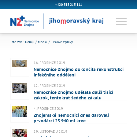
+420 515 215 111
Jste zde:
Domů
/
Média
/
Tiskové zprávy
16. PROSINCE 2019
Nemocnice Znojmo dokončila rekonstrukci
infekčního oddělení
12. PROSINCE 2019
Nemocnice Znojmo udělala další tisící
zákrok, tentokrát šedého zákalu
4. PROSINCE 2019
Znojemské nemocnici dnes darovali
prvodárci 23 940 ml krve
29. LISTOPADU 2019