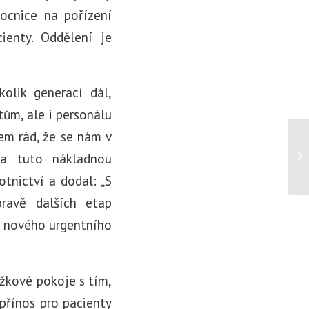
ocnice na pořízení
ienty. Oddělení je
olik generací dál,
tům, ale i personálu
em rád, že se nám v
 na tuto nákladnou
otnictví a dodal: „S
ravě dalších etap
a nového urgentního
ůžkové pokoje s tím,
 přínos pro pacienty