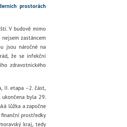
derních prostorách
išti. V budově mimo
ně nejsem zastáncem
ou jsou náročné na
rád, že se infekční
ího zdravotnického
II. etapa –2. část,
, ukončena byla 29.
ská lůžka a započne
 finanční prostředky
moravský kraj, tedy