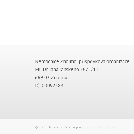
Nemocnice Znojmo, příspěvková organizace
MUDr. Jana Janského 2675/11
669 02 Znojmo
IČ: 00092584
©2026 -
Nemocnice Znojmo, p. o.
| rev. OK26_001 (optim)