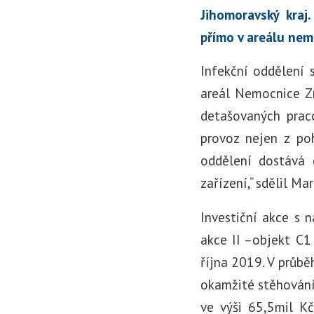
Jihomoravský kraj
přímo v areálu nem
Infekční oddělení 
areál Nemocnice Zn
detašovaných prac
provoz nejen z poh
oddělení dostává 
zařízení,“ sdělil M
Investiční akce s 
akce II –objekt C1
října 2019. V průb
okamžité stěhování 
ve výši 65,5mil Kč