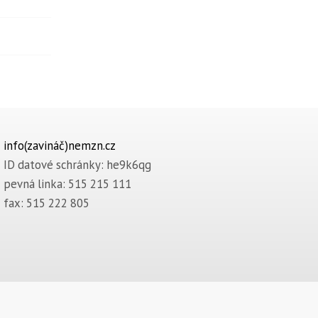
info(zavináč)nemzn.cz
ID datové schránky: he9k6qg
pevná linka: 515 215 111
fax: 515 222 805