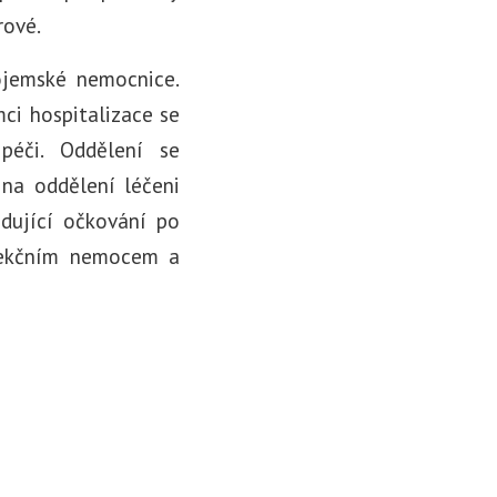
rové.
ojemské nemocnice.
ci hospitalizace se
péči. Oddělení se
 na oddělení léčeni
adující očkování po
nfekčním nemocem a