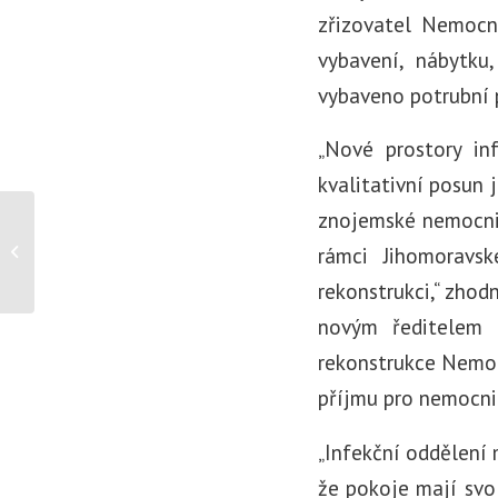
zřizovatel Nemocn
vybavení, nábytku
vybaveno potrubní p
„Nové prostory in
kvalitativní posun 
znojemské nemocnic
Nemocnice Znojmo
udělala další tisící
rámci Jihomoravsk
zákrok, tentokrát šedého
rekonstrukci,“ zhod
zá...
novým ředitelem 
rekonstrukce Nemoc
příjmu pro nemocnic
„Infekční oddělení 
že pokoje mají svoj