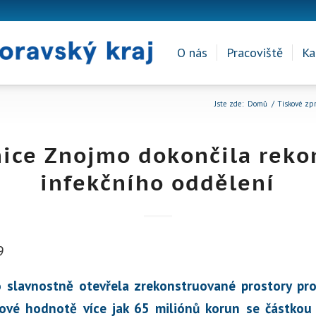
O nás
Pracoviště
Ka
Jste zde:
Domů
/
Tiskové zp
ce Znojmo dokončila reko
infekčního oddělení
9
slavnostně otevřela zrekonstruované prostory pro 
kové hodnotě více jak 65 miliónů korun se částkou