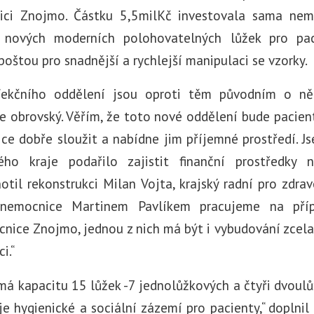
ici Znojmo. Částku 5,5milKč investovala sama nem
, nových moderních polohovatelných lůžek pro pac
oštou pro snadnější a rychlejší manipulaci se vzorky.
fekčního oddělení jsou oproti těm původním o něk
je obrovský. Věřím, že toto nové oddělení bude pacien
e dobře sloužit a nabídne jim příjemné prostředí. Js
ého kraje podařilo zajistit finanční prostředky
notil rekonstrukci Milan Vojta, krajský radní pro zdrav
nemocnice Martinem Pavlíkem pracujeme na příp
nice Znojmo, jednou z nich má být i vybudování zcel
i.“
má kapacitu 15 lůžek -7 jednolůžkových a čtyři dvoul
e hygienické a sociální zázemí pro pacienty,“ doplnil