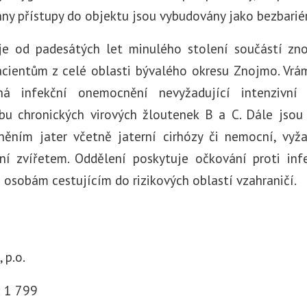
hny přístupy do objektu jsou vybudovány jako bezbarié
 je od padesátých let minulého stolení součástí zn
acientům z celé oblasti bývalého okresu Znojmo. Vrám
ná infekční onemocnění nevyžadující intenzivní 
čbu chronických virových žloutenek B a C. Dále jsou
ěním jater včetně jaterní cirhózy či nemocní, vyž
ní zvířetem. Oddělení poskytuje očkování proti i
osobám cestujícím do rizikových oblastí vzahraničí.
 p.o.
:
1 799