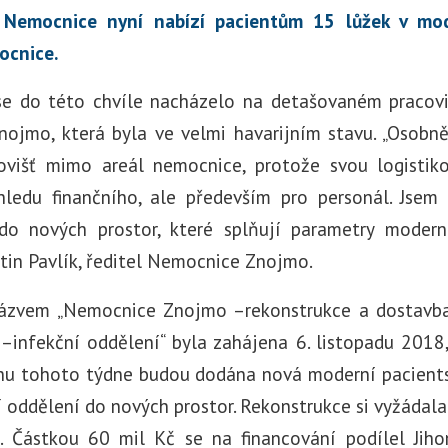
. Nemocnice nyní nabízí pacientům 15 lůžek v mo
ocnice.
se do této chvíle nacházelo na detašovaném pracov
ojmo, která byla ve velmi havarijním stavu. „Osob
ovišť mimo areál nemocnice, protože svou logistik
ledu finančního, ale především pro personál. Jsem 
do nových prostor, které splňují parametry modern
artin Pavlík, ředitel Nemocnice Znojmo.
názvem „Nemocnice Znojmo –rekonstrukce a dostavba, 
 –infekční oddělení“ byla zahájena 6. listopadu 2018
ěhu tohoto týdne budou dodána nová moderní pacient
oddělení do nových prostor. Rekonstrukce si vyžádala
. Částkou 60 mil Kč se na financování podílel Jiho