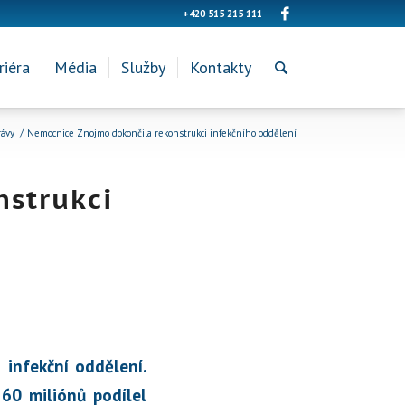
+420 515 215 111
riéra
Média
Služby
Kontakty
rávy
/
Nemocnice Znojmo dokončila rekonstrukci infekčního oddělení
nstrukci
infekční oddělení.
 60 miliónů podílel