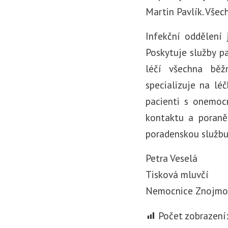
Martin Pavlík. Všec
Infekční oddělení
Poskytuje služby p
léčí všechna běž
specializuje na lé
pacienti s onemocn
kontaktu a poraně
poradenskou službu 
Petra Veselá
Tisková mluvčí
Nemocnice Znojmo,
Počet zobrazení