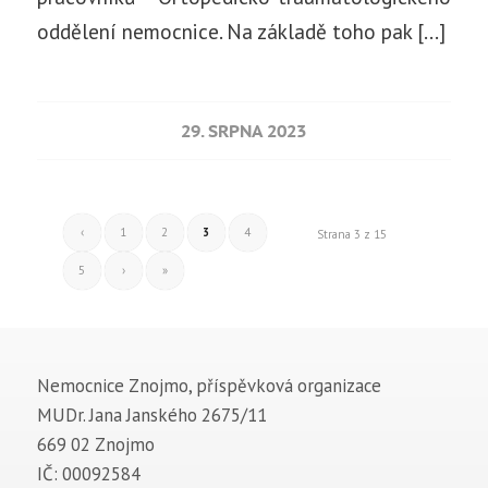
oddělení nemocnice. Na základě toho pak […]
29. SRPNA 2023
‹
1
2
3
4
Strana 3 z 15
5
›
»
Nemocnice Znojmo, příspěvková organizace
MUDr. Jana Janského 2675/11
669 02 Znojmo
IČ: 00092584