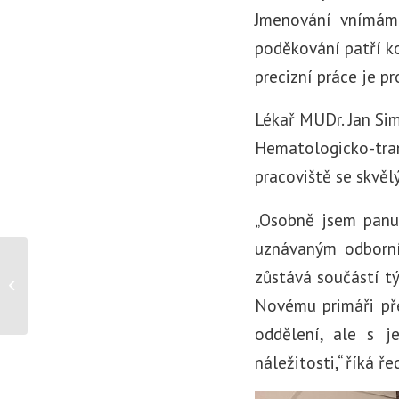
Jmenování vnímám 
poděkování patří k
precizní práce je pr
Lékař MUDr. Jan Si
Hematologicko-tran
pracoviště se skvě
„Osobně jsem panu 
uznávaným odborní
Nemocnice Znojmo
zůstává součástí t
přistupuje k
celoplošnému zákazu
Novému primáři pře
návštěv
oddělení, ale s j
náležitosti,“ říká ř