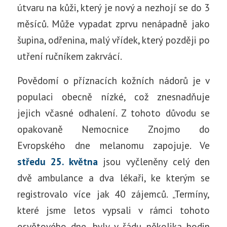
útvaru na kůži, který je nový a nezhojí se do 3
měsíců. Může vypadat zprvu nenápadně jako
šupina, odřenina, malý vřídek, který později po
utření ručníkem zakrvácí.
Povědomí o příznacích kožních nádorů je v
populaci obecně nízké, což znesnadňuje
jejich včasné odhalení. Z tohoto důvodu se
opakovaně Nemocnice Znojmo do
Evropského dne melanomu zapojuje. Ve
středu 25. května
jsou vyčleněny celý den
dvě ambulance a dva lékaři, ke kterým se
registrovalo více jak 40 zájemců. „Termíny,
které jsme letos vypsali v rámci tohoto
osvětového dne, byly v řádu několika hodin