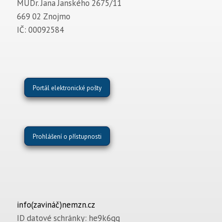
MUDr. Jana Janského 2675/11
669 02 Znojmo
IČ: 00092584
Portál elektronické pošty
Prohlášení o přístupnosti
info(zavináč)nemzn.cz
ID datové schránky: he9k6qg