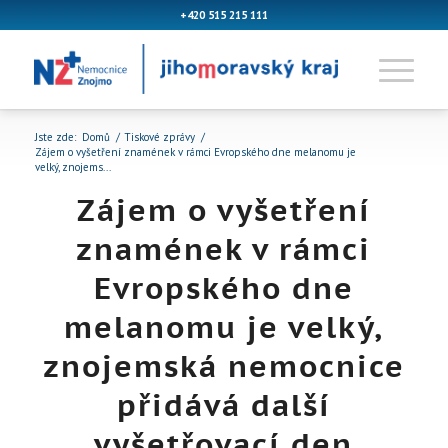
+420 515 215 111
Jste zde:
Domů
/
Tiskové zprávy
/
Zájem o vyšetření znamének v rámci Evropského dne melanomu je
velký, znojems...
Zájem o vyšetření
znamének v rámci
Evropského dne
melanomu je velký,
znojemská nemocnice
přidává další
vyšetřovací den