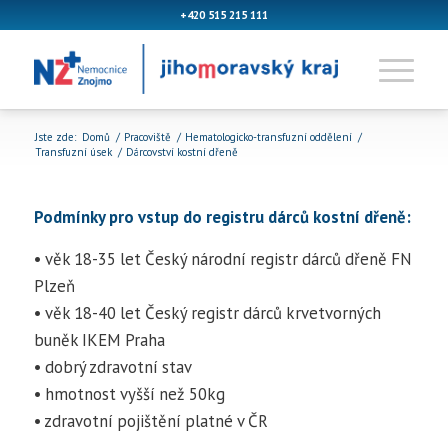
+420 515 215 111
Jste zde:
Domů
/
Pracoviště
/
Hematologicko-transfuzní oddělení
/
Transfuzní úsek
/
Dárcovství kostní dřeně
Podmínky pro vstup do registru dárců kostní dřeně:
• věk 18-35 let Český národní registr dárců dřeně FN
Plzeň
• věk 18-40 let Český registr dárců krvetvorných
buněk IKEM Praha
• dobrý zdravotní stav
• hmotnost vyšší než 50kg
• zdravotní pojištění platné v ČR