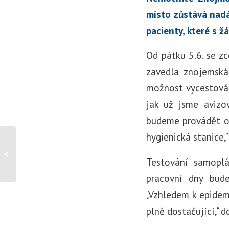
místo zůstává nadá
pacienty, které s ž
Od pátku 5.6. se z
zavedla znojemská
možnost vycestován
jak už jsme avizov
budeme provádět od
hygienická stanice,
Návštěvy pacientů ve
znojemské nemocnici
Testování samoplá
budou, byť za
zpřísněných...
pracovní dny bud
„Vzhledem k epidem
plně dostačující,“ d