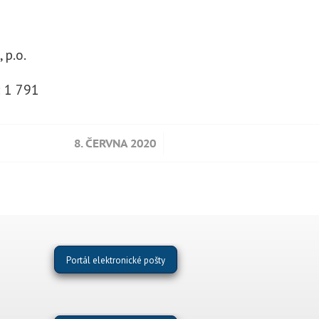
 p.o.
:
1 791
/
8. ČERVNA 2020
Portál elektronické pošty