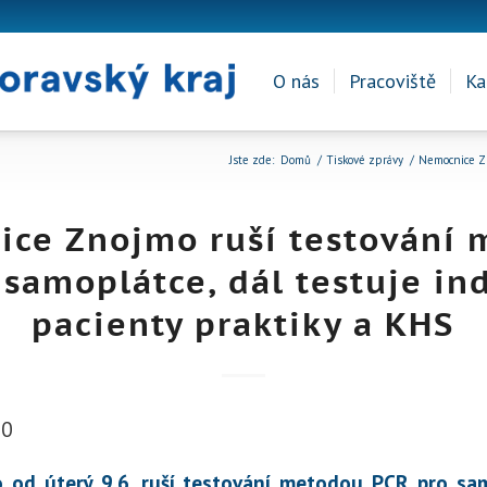
O nás
Pracoviště
Ka
Jste zde:
Domů
/
Tiskové zprávy
/
Nemocnice Zn
ce Znojmo ruší testování
 samoplátce, dál testuje in
pacienty praktiky a KHS
20
od úterý 9.6. ruší testování metodou PCR pro sa