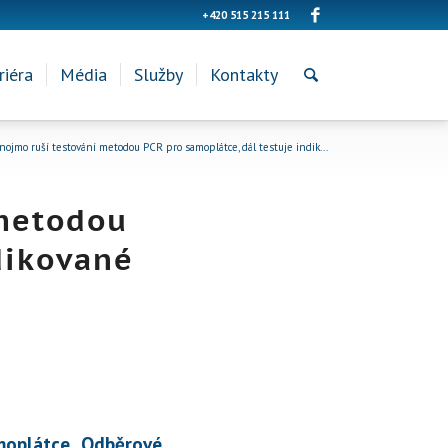
+420 515 215 111
riéra
Média
Služby
Kontakty
ojmo ruší testování metodou PCR pro samoplátce, dál testuje indik...
 metodou
dikované
moplátce. Odběrové