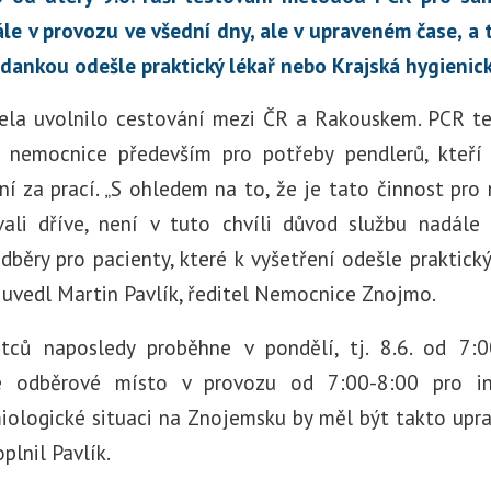
le v provozu ve všední dny, ale v upraveném čase, a 
ádankou odešle praktický lékař nebo Krajská hygienick
cela uvolnilo cestování mezi ČR a Rakouskem. PCR t
 nemocnice především pro potřeby pendlerů, kteří 
í za prací. „S ohledem na to, že je tato činnost pro 
ali dříve, není v tuto chvíli důvod službu nadále
běry pro pacienty, které k vyšetření odešle praktický
“ uvedl Martin Pavlík, ředitel Nemocnice Znojmo.
tců naposledy proběhne v pondělí, tj. 8.6. od 7:00
e odběrové místo v provozu od 7:00-8:00 pro ind
iologické situaci na Znojemsku by měl být takto upr
oplnil Pavlík.