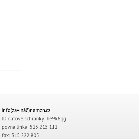
info(zavináč)nemzn.cz
ID datové schránky: he9k6qg
pevná linka: 515 215 111
fax: 515 222 805