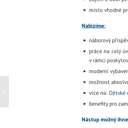
místo vhodné pro
Nabízíme:
náborový příspě
práce na celý ú
v rámci poskyto
moderní vybaven
možnost absolvo
Desítky zájemců využily
příležitosti nechat si
více na:
Dětské 
zkontrolovat svá zna...
benefity pro za
Nástup možný ihne