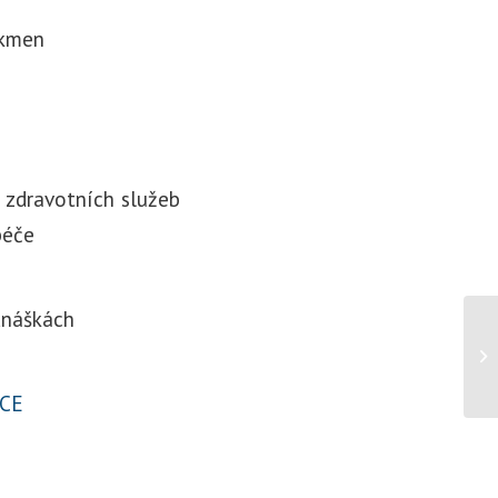
 kmen
 zdravotních služeb
péče
dnáškách
CE