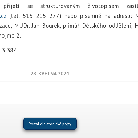
řijetí se strukturovaným životopisem zasí
.cz
(tel: 515 215 277) nebo písemně na adresu: 
zace, MUDr. Jan Bourek, primář Dětského oddělení, 
nojmo 2.
:
3 384
/
28. KVĚTNA 2024
Portál elektronické pošty