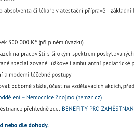
 absolventa či lékaře v atestační přípravě – základní
vek 300 000 Kč (při plném úvazku)
vazek na pracovišti s širokým spektrem poskytovaných
vané specializované lůžkové i ambulantní pediatrické 
í a moderní léčebné postupy
vat odborné stáže, účast na vzdělávacích akcích, pře
oddělení – Nemocnice Znojmo (nemzn.cz)
městnance přehledně zde:
BENEFITY PRO ZAMĚSTNAN
d nebo dle dohody.