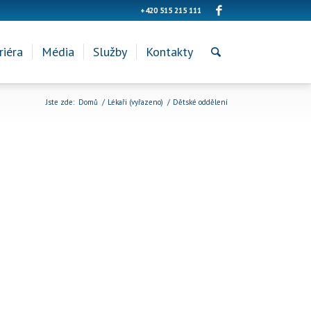
+420 515 215 111
riéra
Média
Služby
Kontakty
Jste zde:
Domů
/
Lékaři (vyřazeno)
/
Dětské oddělení