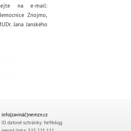
lejte na e-mail:
Nemocnice Znojmo,
MUDr. Jana Janského
info(zavináč)nemzn.cz
ID datové schránky: he9k6qg
pevná linka: 515 215 111