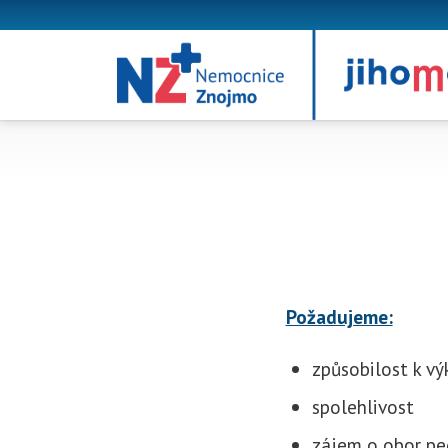
Požadujeme:
způsobilost k vý
spolehlivost
zájem o obor pe