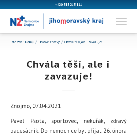
+420 515 215 111
Jste zde:
Domů
/
Tiskové zprávy
/
Chvála těší, ale i zavazuje!
Chvála těší, ale i
zavazuje!
Znojmo, 07.04.2021
Pavel Psota, sportovec, nekuřák, zdravý
padesátník. Do nemocnice byl přijat 26. února