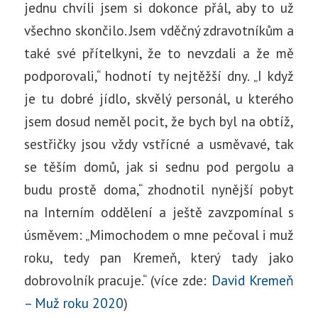
jednu chvíli jsem si dokonce přál, aby to už
všechno skončilo. Jsem vděčný zdravotníkům a
také své přítelkyni, že to nevzdali a že mě
podporovali,“ hodnotí ty nejtěžší dny. „I když
je tu dobré jídlo, skvělý personál, u kterého
jsem dosud neměl pocit, že bych byl na obtíž,
sestřičky jsou vždy vstřícné a usměvavé, tak
se těším domů, jak si sednu pod pergolu a
budu prostě doma,“ zhodnotil nynější pobyt
na Interním oddělení a ještě zavzpomínal s
úsměvem: „Mimochodem o mne pečoval i muž
roku, tedy pan Kremeň, který tady jako
dobrovolník pracuje.“ (více zde:
David Kremeň
– Muž roku 2020
)