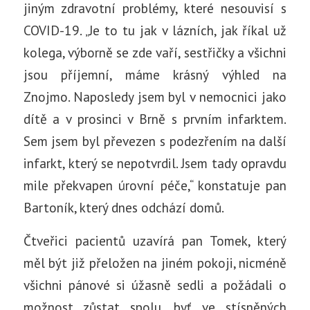
jiným zdravotní problémy, které nesouvisí s
COVID-19. „Je to tu jak v lázních, jak říkal už
kolega, výborně se zde vaří, sestřičky a všichni
jsou příjemní, máme krásný výhled na
Znojmo. Naposledy jsem byl v nemocnici jako
dítě a v prosinci v Brně s prvním infarktem.
Sem jsem byl převezen s podezřením na další
infarkt, který se nepotvrdil. Jsem tady opravdu
mile překvapen úrovní péče,“ konstatuje pan
Bartoník, který dnes odchází domů.
Čtveřici pacientů uzavírá pan Tomek, který
měl být již přeložen na jiném pokoji, nicméně
všichni pánové si úžasně sedli a požádali o
možnost zůstat spolu, byť ve stísněných