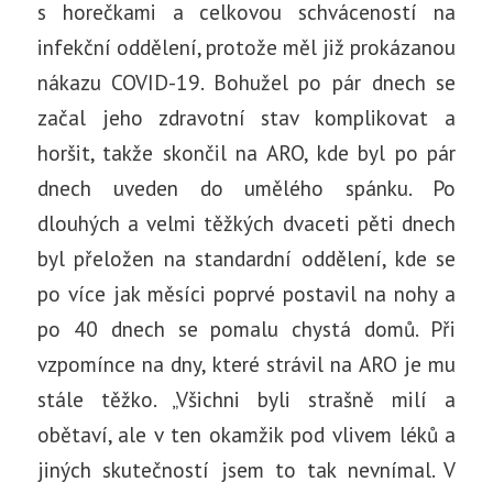
s horečkami a celkovou schváceností na
infekční oddělení, protože měl již prokázanou
nákazu COVID-19. Bohužel po pár dnech se
začal jeho zdravotní stav komplikovat a
horšit, takže skončil na ARO, kde byl po pár
dnech uveden do umělého spánku. Po
dlouhých a velmi těžkých dvaceti pěti dnech
byl přeložen na standardní oddělení, kde se
po více jak měsíci poprvé postavil na nohy a
po 40 dnech se pomalu chystá domů. Při
vzpomínce na dny, které strávil na ARO je mu
stále těžko. „Všichni byli strašně milí a
obětaví, ale v ten okamžik pod vlivem léků a
jiných skutečností jsem to tak nevnímal. V