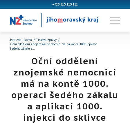
+420 515 215 111
Jste zde:
Domů
/
Tiskové zprávy
/
Oční oddělení znojemské nemocnici má na kontě 1000. operaci
šedého zákalu a...
Oční oddělení
znojemské nemocnici
má na kontě 1000.
operaci šedého zákalu
a aplikaci 1000.
injekci do sklivce