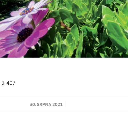
:
2 407
/
30. SRPNA 2021