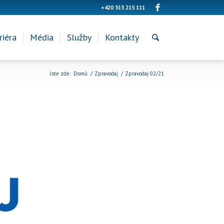
+420 515 215 111
riéra
Média
Služby
Kontakty
Jste zde:
Domů
/
Zpravodaj
/
Zpravodaj 02/21