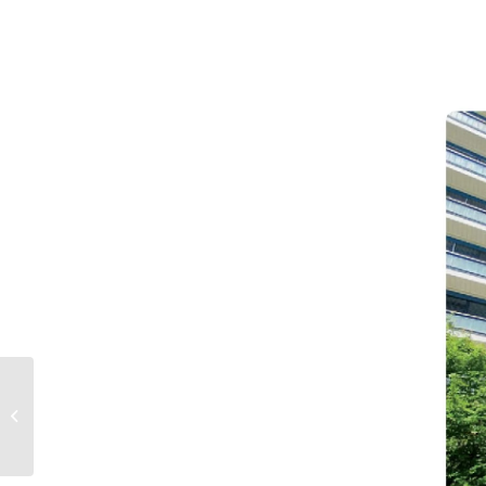
Nemocnice uzavírá
očkovací centrum ve
sportovní hale, dále
očkuje a testuje...