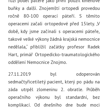
fúzi podél páteře jako první použil kmenové
buňky a další. Znojemští ortopedi provedou
ročně 80-100 operací páteří. S těmito
operacemi začali ortopedové před 15lety. „V
době, kdy jsme začínali s operacemi páteře,
takové velké výkony žádná krajská nemocnice
nedělala,“ přiblížil začátky profesor Radek
Hart, primář Ortopedicko-traumatologického
oddělení Nemocnice Znojmo.
27.11.2019 byl odoperován
sedmačtyřicetiletý pacient, který po pádu na
záda utrpěl zlomeninu 2. obratle. Průběh
operačního výkonu byl standardní, bez
komplikací. Od dnešního dne bude moci