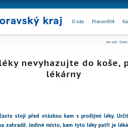
O nás
Pracoviště
Ka
Jste zde:
Domů
 léky nevyhazujte do koše, p
lékárny
asto stojí před otázkou kam s prošlými léky. Určit
na zahradě. Jediné místo, kam tyto léky patří je lék