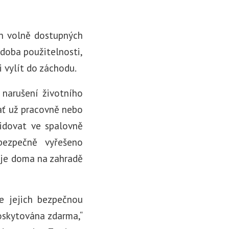
en volně dostupných
 doba použitelnosti,
i vylít do záchodu.
narušení životního
(ať už pracovně nebo
vidovat ve spalovně
ezpečně vyřešeno
t je doma na zahradě
me jejich bezpečnou
poskytována zdarma,“