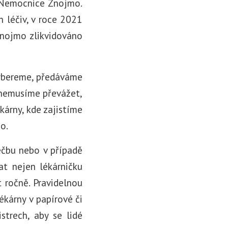
y Nemocnice Znojmo.
 léčiv, v roce 2021
Znojmo zlikvidováno
 vybereme, předáváme
e nemusíme převážet,
kárny, kde zajistíme
o.
léčbu nebo v případě
at nejen lékárničku
 ročně. Pravidelnou
ékárny v papírové či
strech, aby se lidé