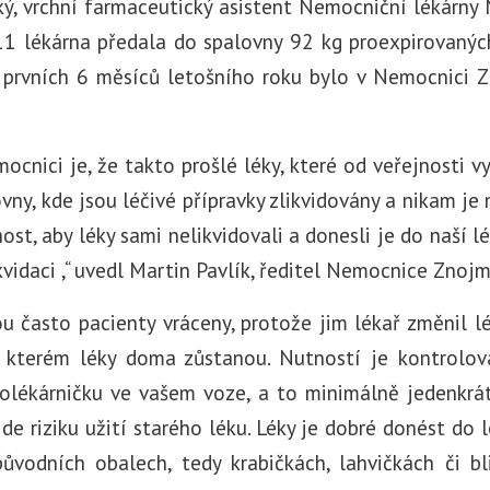
ký, vrchní farmaceutický asistent Nemocniční lékárn
1 lékárna předala do spalovny 92 kg proexpirovaných
 prvních 6 měsíců letošního roku bylo v Nemocnici 
ocnici je, že takto prošlé léky, které od veřejnosti
vny, kde jsou léčivé přípravky zlikvidovány a nikam j
ost, aby léky sami nelikvidovali a donesli je do naší lé
kvidaci ,“ uvedl Martin Pavlík, ředitel Nemocnice Znojm
ou často pacienty vráceny, protože jim lékař změnil 
 kterém léky doma zůstanou. Nutností je kontrolov
olékárničku ve vašem voze, a to minimálně jedenkrát
de riziku užití starého léku. Léky je dobré donést do l
původních obalech, tedy krabičkách, lahvičkách či bli