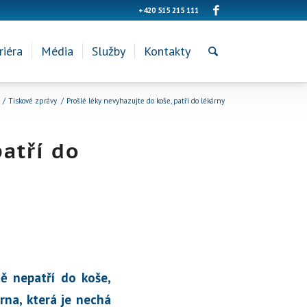
+420 515 215 111
riéra
Média
Služby
Kontakty
/
Tiskové zprávy
/
Prošlé léky nevyhazujte do koše, patří do lékárny
atří do
ě nepatří do koše,
árna, která je nechá