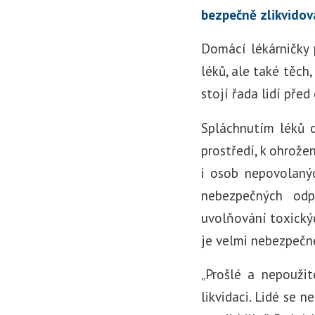
bezpečně zlikvidov
Domácí lékárničky 
léků, ale také těch
stojí řada lidí pře
Spláchnutím léků 
prostředí, k ohrože
i osob nepovolanýc
nebezpečných od
uvolňování toxickýc
je velmi nebezpečn
„Prošlé a nepoužit
likvidaci. Lidé se 