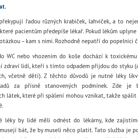
at.
překypují řadou různých krabiček, lahviček, a to nej
, které pacientům předepíše lékař. Pokud lékům uplyne
d otázkou – kam s nimi. Rozhodně nepatří do popelnici č
do WC nebo vhozením do koše dochází k toxickému 
ní zdraví lidí, kteří s tímto odpadem přijdou do styku 
h, včetně dětí). Z těchto důvodů je nutné léky lik
padů za přísně stanovených podmínek. Zde je b
h látek, které při spálení mohou vznikat, takže spáli
é.
é léky by lidé měli odnést do lékárny, kde zajistí
nemusejí bát, že by museli něco platit. Tato služba je 