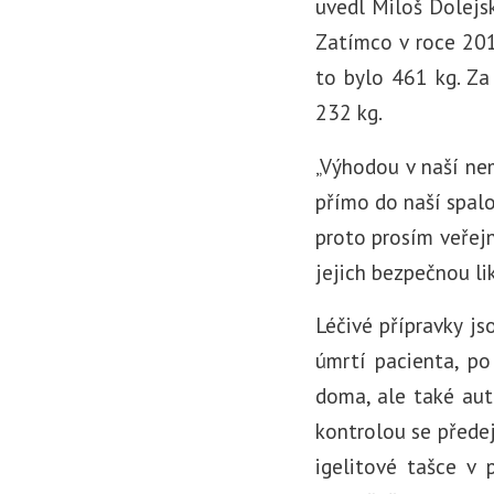
uvedl Miloš Dolejs
Zatímco v roce 201
to bylo 461 kg. Za
232 kg.
„Výhodou v naší nem
přímo do naší spalo
proto prosím veřejn
jejich bezpečnou li
Léčivé přípravky js
úmrtí pacienta, po
doma, ale také aut
kontrolou se předej
igelitové tašce v 