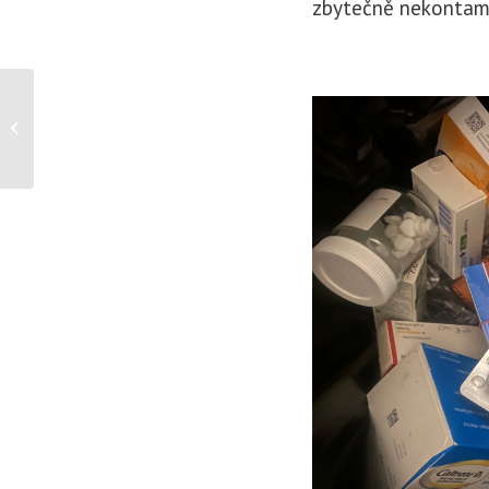
zbytečně nekontami
Kapky naděje do
znojemské nemocnice