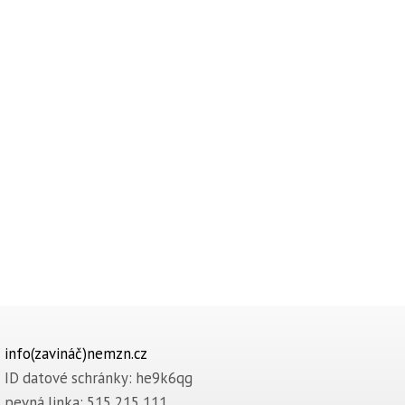
info(zavináč)nemzn.cz
ID datové schránky: he9k6qg
pevná linka: 515 215 111