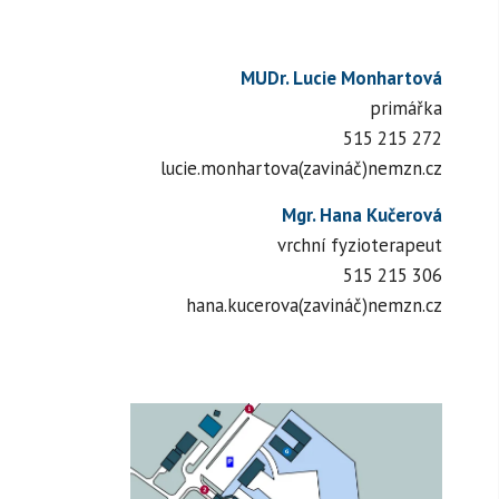
MUDr. Lucie Monhartová
primářka
515 215 272
lucie.monhartova(zavináč)nemzn.cz
Mgr. Hana Kučerová
vrchní fyzioterapeut
515 215 306
hana.kucerova(zavináč)nemzn.cz