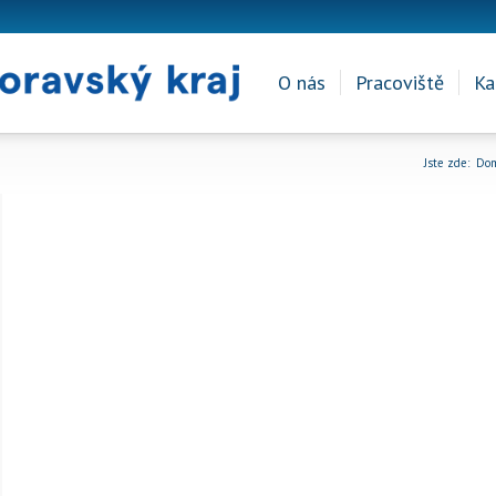
O nás
Pracoviště
Ka
Jste zde:
Do