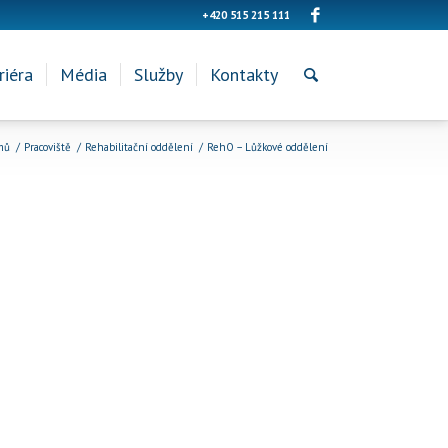
+420 515 215 111
riéra
Média
Služby
Kontakty
mů
/
Pracoviště
/
Rehabilitační oddělení
/
RehO – Lůžkové oddělení