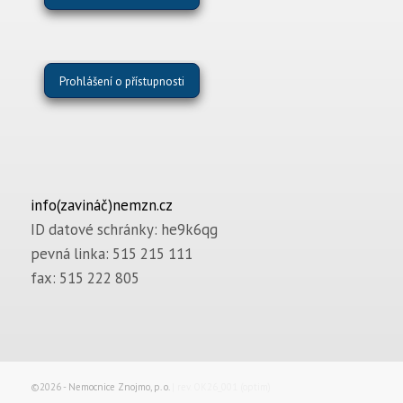
Prohlášení o přístupnosti
info(zavináč)nemzn.cz
ID datové schránky: he9k6qg
pevná linka: 515 215 111
fax: 515 222 805
©2026 -
Nemocnice Znojmo, p. o.
| rev. OK26_001 (optim)