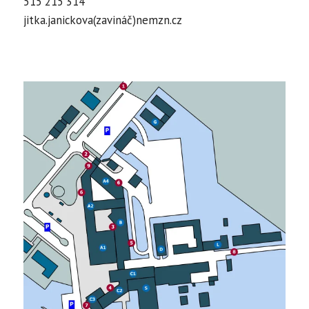
515 215 314
jitka.janickova(zavináč)nemzn.cz