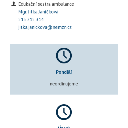
Edukační sestra ambulance
Mgr. Jitka Janíčková
515 215 314
jitka.janickova@nemzn.cz
Pondělí
neordinujeme