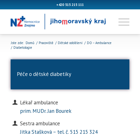
+420 515 215 111
Jste zde:
Domů
/
Pracoviště
/
Dětské oddělení
/
DO – Ambulance
/
Diabetologie
Péče o dětské diabetiky
Lékař ambulance
prim. MUDr. Jan Bourek
Sestra ambulance
Jitka Stašková – tel. č. 515 215 324