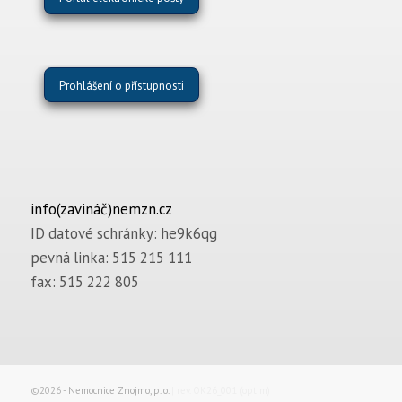
Prohlášení o přístupnosti
info(zavináč)nemzn.cz
ID datové schránky: he9k6qg
pevná linka: 515 215 111
fax: 515 222 805
©2026 -
Nemocnice Znojmo, p. o.
| rev. OK26_001 (optim)