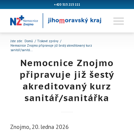
+420 515 215 111
Jste zde:
Domů
/
Tiskové zprávy
/
Nemocnice Znojmo připravuje již šestý akreditovaný kurz
sanitář/sanitá...
Nemocnice Znojmo
připravuje již šestý
akreditovaný kurz
sanitář/sanitářka
Znojmo, 20. ledna 2026