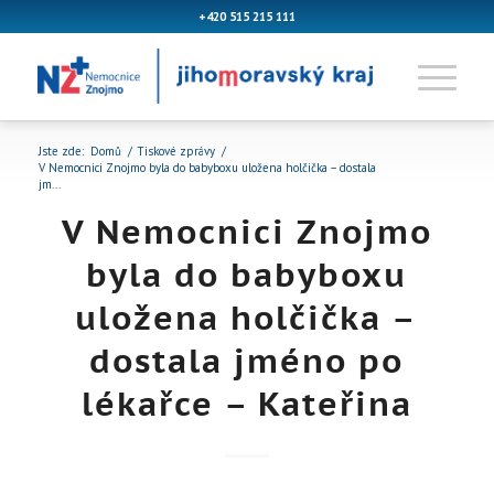
+420 515 215 111
Jste zde:
Domů
/
Tiskové zprávy
/
V Nemocnici Znojmo byla do babyboxu uložena holčička – dostala
jm...
V Nemocnici Znojmo
byla do babyboxu
uložena holčička –
dostala jméno po
lékařce – Kateřina