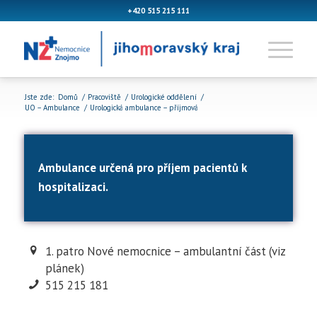
+420 515 215 111
Jste zde:
Domů
/
Pracoviště
/
Urologické oddělení
/
UO – Ambulance
/
Urologická ambulance – příjmová
Ambulance určená pro příjem pacientů k
hospitalizaci.
1. patro Nové nemocnice – ambulantní část (viz
plánek)
515 215 181