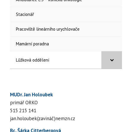
Stacionář
Pracoviště lineárního urychlovače
Mamární poradna
Lůžková oddělení
MUDr. Jan Holoubek
primář ORKO
515 215 141
jan.holoubek(zavináč)nemzn.cz
Bc. Šárka Citterbergová