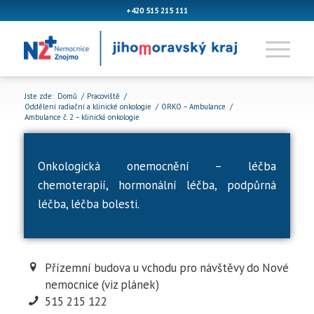
+420 515 215 111
Jste zde:
Domů
/
Pracoviště
/
Oddělení radiační a klinické onkologie
/
ORKO – Ambulance
/
Ambulance č. 2 – klinická onkologie
Onkologická onemocnění – léčba
chemoterapií, hormonální léčba, podpůrná
léčba, léčba bolesti.
Přízemní budova u vchodu pro návštěvy do Nové
nemocnice (viz plánek)
515 215 122