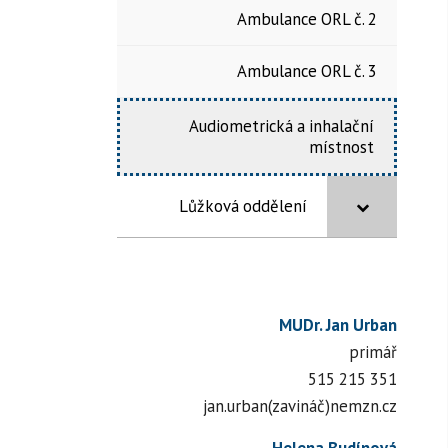
Ambulance ORL č. 2
Ambulance ORL č. 3
Audiometrická a inhalační
místnost
Lůžková oddělení
MUDr. Jan Urban
primář
515 215 351
jan.urban(zavináč)nemzn.cz
Helena Budínová