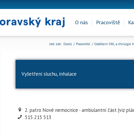
O nás
Pracoviště
Ka
Jste zde:
Domů
/
Pracoviště
/
Oddělení ORL a chirurgie hl
Vyšetření sluchu, inhalace
2. patro Nové nemocnice - ambulantní část (viz plá
515 215 513