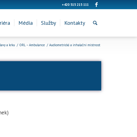
+420 515 215 111
riéra
Média
Služby
Kontakty
avy a krku
/
ORL – Ambulance
/
Audiometrická a inhalační místnost
nek)