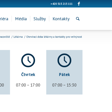
+420 515 215 111
riéra
Média
Služby
Kontakty
racoviště
/
Lékárna
/
Otevírací doba lékárny a kontakty pro veřejnost
Čtvrtek
Pátek
:00
07:00 – 17:00
07:00 – 15:30