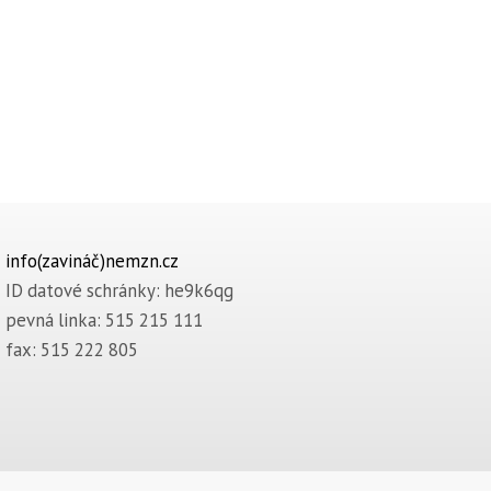
info(zavináč)nemzn.cz
ID datové schránky: he9k6qg
pevná linka: 515 215 111
fax: 515 222 805