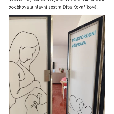
poděkovala hlavní sestra Dita Kováříková.