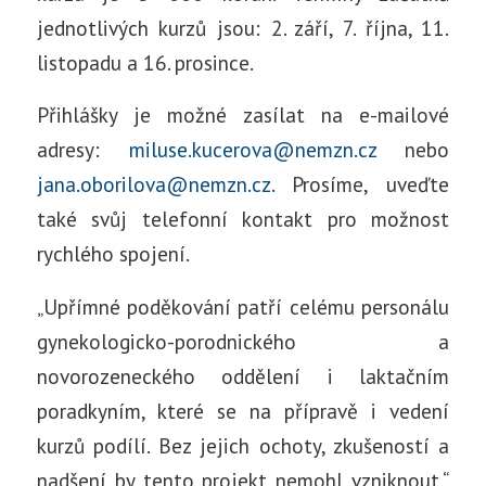
jednotlivých kurzů jsou: 2. září, 7. října, 11.
listopadu a 16. prosince.
Přihlášky je možné zasílat na e-mailové
adresy:
miluse.kucerova@nemzn.cz
nebo
jana.oborilova@nemzn.cz
. Prosíme, uveďte
také svůj telefonní kontakt pro možnost
rychlého spojení.
„Upřímné poděkování patří celému personálu
gynekologicko-porodnického a
novorozeneckého oddělení i laktačním
poradkyním, které se na přípravě i vedení
kurzů podílí. Bez jejich ochoty, zkušeností a
nadšení by tento projekt nemohl vzniknout,“