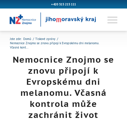
+420 515 215 111
Jste zde:
Domů
/
Tiskové zprávy
/
Nemocnice Znojmo se znovu připojí k Evropskému dni melanomu.
Včasná kont...
Nemocnice Znojmo se
znovu připojí k
Evropskému dni
melanomu. Včasná
kontrola může
zachránit život