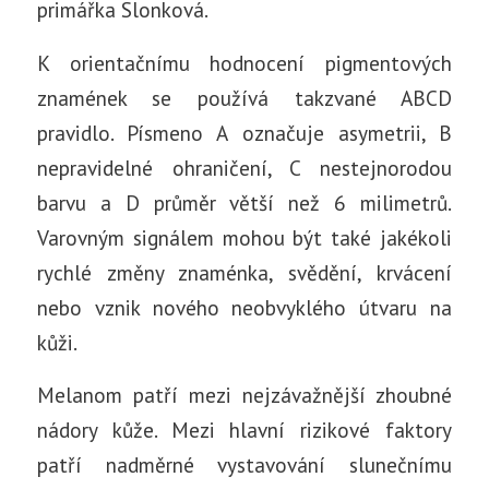
primářka Slonková.
K orientačnímu hodnocení pigmentových
znamének se používá takzvané ABCD
pravidlo. Písmeno A označuje asymetrii, B
nepravidelné ohraničení, C nestejnorodou
barvu a D průměr větší než 6 milimetrů.
Varovným signálem mohou být také jakékoli
rychlé změny znaménka, svědění, krvácení
nebo vznik nového neobvyklého útvaru na
kůži.
Melanom patří mezi nejzávažnější zhoubné
nádory kůže. Mezi hlavní rizikové faktory
patří nadměrné vystavování slunečnímu