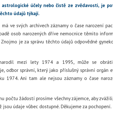
 astrologické účely nebo čistě ze zvědavosti, je p
ěchto údajů týkají.
má ve svých archivech záznamy o čase narození pac
ípadě osob narozených dříve nemocnice těmito infor
 Znojmo je za správu těchto údajů odpovědné gyneko
arodil mezi lety 1974 a 1995, může se obráti
e, odbor správní, který jako příslušný správní orgán
ku 1974. Ani tam ale nejsou záznamy o čase narozen
 počtu žádostí prosíme všechny zájemce, aby zvážili,
ož jsou údaje vůbec dostupné. Děkujeme za pochopení.