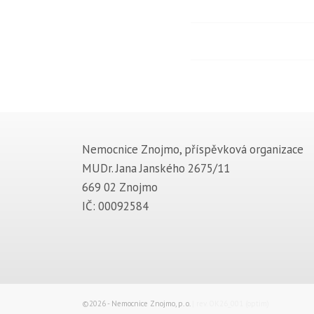
Nemocnice Znojmo, příspěvková organizace
MUDr. Jana Janského 2675/11
669 02 Znojmo
IČ: 00092584
©2026 -
Nemocnice Znojmo, p. o.
| rev. OK26_001 (optim)