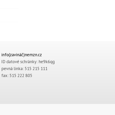
info(zavináč)nemzn.cz
ID datové schránky: he9k6qg
pevná linka: 515 215 111
fax: 515 222 805