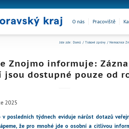
O nás
Pracoviště
Ka
Jste zde:
Domů
/
Tiskové zprávy
/
Nemocnice Zno
e Znojmo informuje: Zázna
í jsou dostupné pouze od r
ce 2025
v posledních týdnech eviduje nárůst dotazů veřejn
hápeme, že pro mnohé jde o osobní a citlivou informa