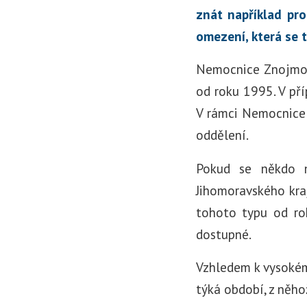
znát například pro
omezení, která se t
Nemocnice Znojmo 
od roku 1995. V př
V rámci Nemocnice
oddělení.
Pokud se někdo n
Jihomoravského kraj
tohoto typu od ro
dostupné.
Vzhledem k vysokému
týká období, z něh