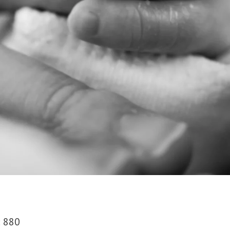
:
880