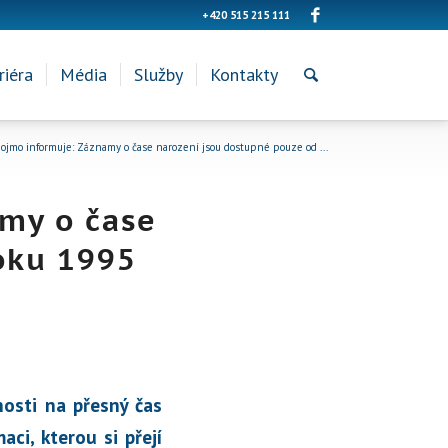
+420 515 215 111
riéra
Média
Služby
Kontakty
jmo informuje: Záznamy o čase narození jsou dostupné pouze od ...
my o čase
oku 1995
osti na přesný čas
ci, kterou si přejí