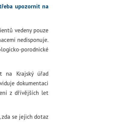
otřeba upozornit na
ientů vedeny pouze
macemi nedisponuje.
logicko-porodnické
t na Krajský úřad
 eviduje dokumentaci
í z dřívějších let
 zda se jejich dotaz