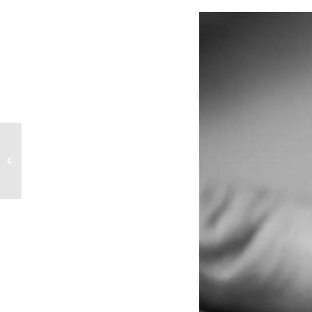
Nemocnice Znojmo
pokračuje v rozvoji
přeshraničního
vzdělávání zdra...