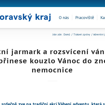
O nás
Pracoviště
Ka
Jste zde:
Domů
/
Tiskové zprávy
/
Adventní j
ní jarmark a rozsvícení vá
přinese kouzlo Vánoc do z
nemocnice
rdečně zve na tradiční akci Vábení adventu, která s