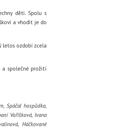
echny děti. Spolu s
kovi a vhodit je do
ý letos ozdobí zcela
 a společné prožití
m, Spáčal hospůdka,
aní Voříšková, Ivana
valinová, Háčkované