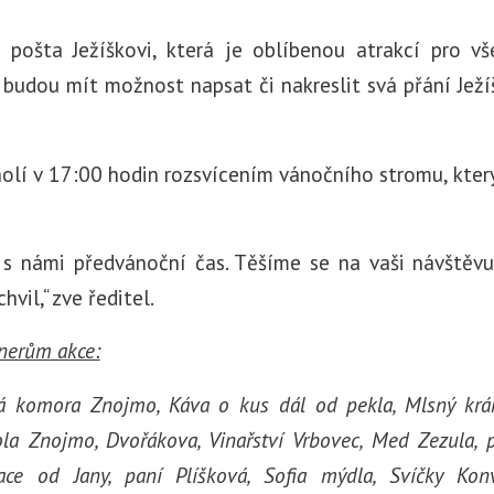
pošta Ježíškovi, která je oblíbenou atrakcí pro vš
budou mít možnost napsat či nakreslit svá přání Ježíš
olí v 17:00 hodin rozsvícením vánočního stromu, kter
si s námi předvánoční čas. Těšíme se na vaši návštěvu
vil,“ zve ředitel.
nerům akce:
á komora Znojmo, Káva o kus dál od pekla, Mlsný krá
la Znojmo, Dvořákova, Vinařství Vrbovec, Med Zezula, p
ce od Jany, paní Plíšková, Sofia mýdla, Svíčky Kon