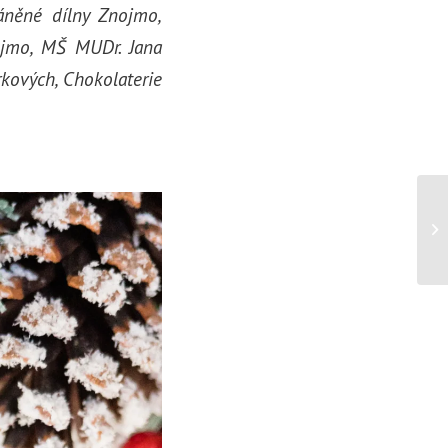
áněné dílny Znojmo,
ojmo, MŠ MUDr. Jana
kových, Chokolaterie