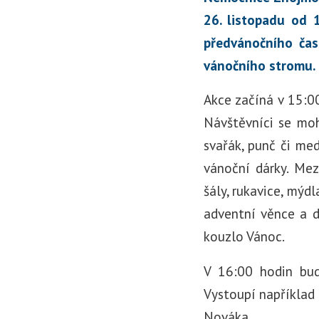
26. listopadu od 
předvánočního čas
vánočního stromu.
Akce začíná v 15:0
Návštěvníci se moh
svařák, punč či me
vánoční dárky. Mez
šály, rukavice, mýd
adventní věnce a d
kouzlo Vánoc.
V 16:00 hodin bud
Vystoupí například 
Nováka.