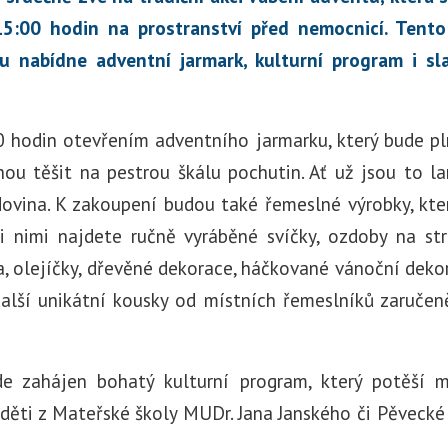
15:00 hodin na prostranství před nemocnicí. Tento
u nabídne adventní jarmark, kulturní program i sla
0 hodin otevřením adventního jarmarku, který bude pln
ou těšit na pestrou škálu pochutin. Ať už jsou to la
dovina. K zakoupení budou také řemeslné výrobky, kter
i nimi najdete ručně vyráběné svíčky, ozdoby na s
la, olejíčky, dřevěné dekorace, háčkované vánoční deko
alší unikátní kousky od místních řemeslníků zaručen
e zahájen bohatý kulturní program, který potěší ma
děti z Mateřské školy MUDr. Jana Janského či Pěvecké