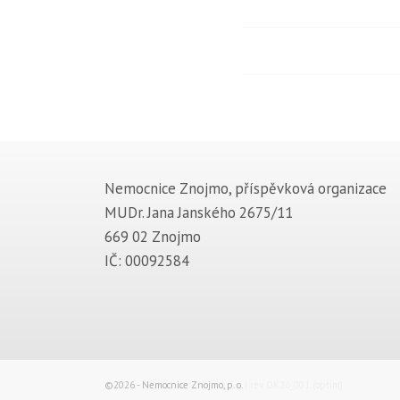
Nemocnice Znojmo, příspěvková organizace
MUDr. Jana Janského 2675/11
669 02 Znojmo
IČ: 00092584
©2026 -
Nemocnice Znojmo, p. o.
| rev. OK26_001 (optim)