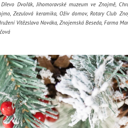
, Dřevo Dvořák, Jihomoravské muzeum ve Znojmě, Chr
nojmo, Zezulová keramika, Oživ domov, Rotary Club Zn
družení Vítězslava Nováka, Znojemská Beseda, Farma Mar
áčová