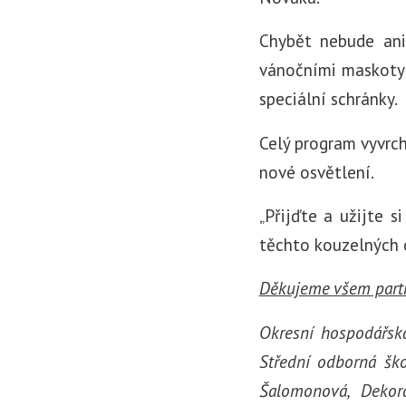
Chybět nebude ani 
vánočními maskoty 
speciální schránky.
Celý program vyvrch
nové osvětlení.
„Přijďte a užijte 
těchto kouzelných ch
Děkujeme všem part
Okresní hospodářsk
Střední odborná ško
Šalomonová, Dekora