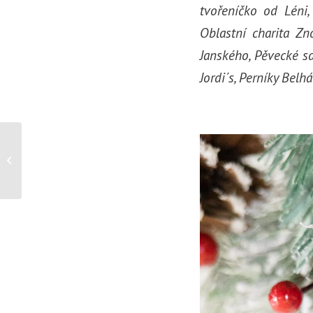
tvořeníčko od Léni
Oblastní charita Z
Janského, Pěvecké s
Jordi´s, Perníky Belh
Neslyšící pacienti se
mohou spojit s
tlumočníkem znakového
jazyka