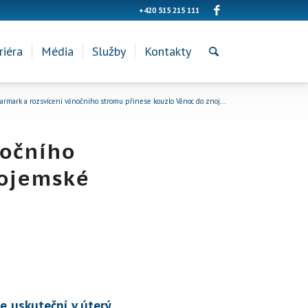
+420 515 215 111
riéra
Média
Služby
Kontakty
armark a rozsvícení vánočního stromu přinese kouzlo Vánoc do znoj...
nočního
nojemské
e uskuteční v úterý