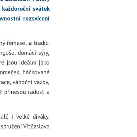
 každoroční svátek
vnostní rozsvícení
ý řemesel a tradic.
ngoše, domácí sýry,
é jsou ideální jako
tromeček, háčkované
race, vánoční vazby,
ě přinesou radost a
lé i velké diváky.
 sdružení Vítězslava