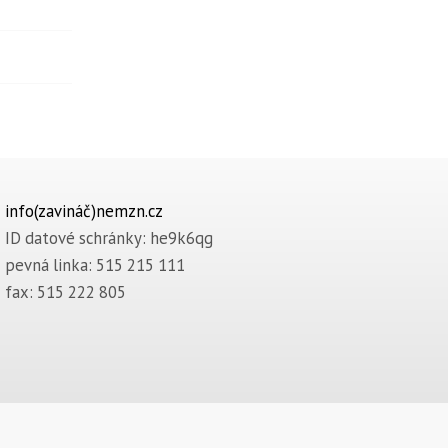
info(zavináč)nemzn.cz
ID datové schránky: he9k6qg
pevná linka: 515 215 111
fax: 515 222 805