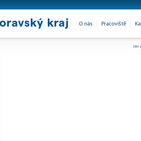
O nás
Pracoviště
Ka
Jste 