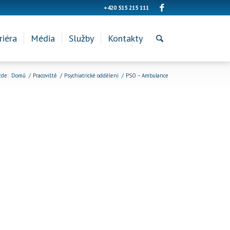
+420 515 215 111
riéra
Média
Služby
Kontakty
zde:
Domů
/
Pracoviště
/
Psychiatrické oddělení
/
PSO – Ambulance