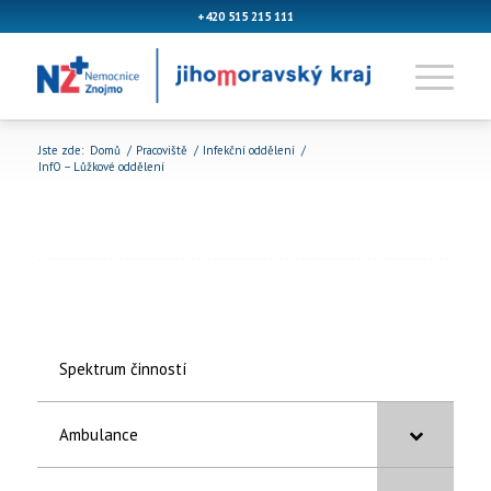
+420 515 215 111
Jste zde:
Domů
/
Pracoviště
/
Infekční oddělení
/
InfO – Lůžkové oddělení
Spektrum činností
Ambulance