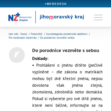
+420 515 215 111
Jste zde:
Domů
/
Pracoviště
/
Gynekologicko-porodnické oddělení
/
Pro nastávající maminky
/
Do porodnice vezměte sebou
Do porodnice vezměte s sebou
Doklady:
• Prohlášení o jménu dítěte (pečlivě
vyplněné – dle zákona o matrikách
mohou být dvě křestní jména, nejsou
dovolena však jména stejná,
zkomolená, zdrobnělá nebo domácká.
Pokud si vyberete pro své dítě jméno,
které není běžné, informujte se na