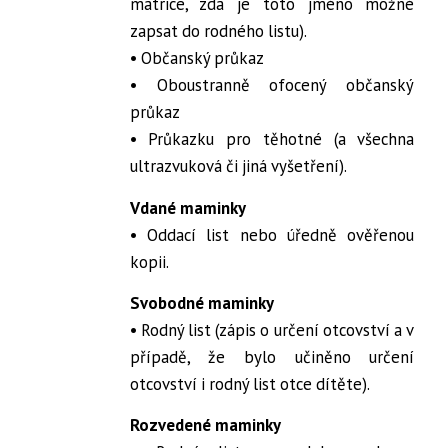
matrice, zda je toto jméno možné
zapsat do rodného listu).
• Občanský průkaz
• Oboustranně ofocený občanský
průkaz
• Průkazku pro těhotné (a všechna
ultrazvuková či jiná vyšetření).
Vdané maminky
• Oddací list nebo úředně ověřenou
kopii.
Svobodné maminky
• Rodný list (zápis o určení otcovství a v
případě, že bylo učiněno určení
otcovství i rodný list otce dítěte).
Rozvedené maminky