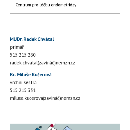
Centrum pro léčbu endometriózy
MUDr. Radek Chvátal
primář
515 215 280
radek.chvatal(zavináč)nemzn.cz
Bc. Miluše Kučerová
vrchní sestra
515 215 331
miluse.kucerova(zavináč)nemzn.cz