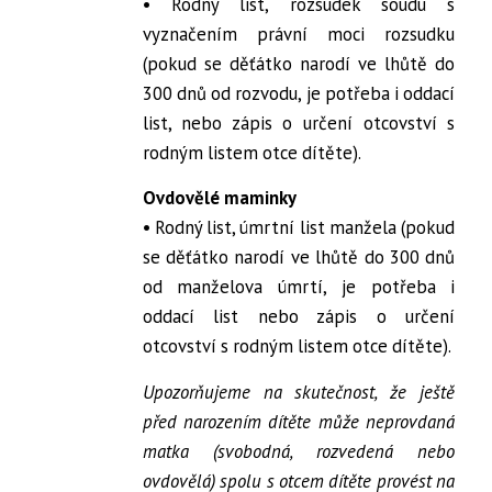
• Rodný list, rozsudek soudu s
vyznačením právní moci rozsudku
(pokud se děťátko narodí ve lhůtě do
300 dnů od rozvodu, je potřeba i oddací
list, nebo zápis o určení otcovství s
rodným listem otce dítěte).
Ovdovělé maminky
• Rodný list, úmrtní list manžela (pokud
se děťátko narodí ve lhůtě do 300 dnů
od manželova úmrtí, je potřeba i
oddací list nebo zápis o určení
otcovství s rodným listem otce dítěte).
Upozorňujeme na skutečnost, že ještě
před narozením dítěte může neprovdaná
matka (svobodná, rozvedená nebo
ovdovělá) spolu s otcem dítěte provést na