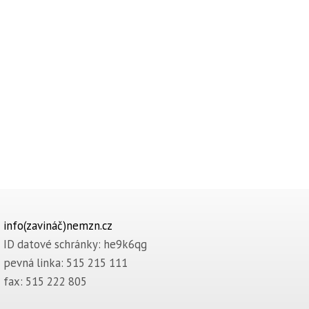
info(zavináč)nemzn.cz
ID datové schránky: he9k6qg
pevná linka: 515 215 111
fax: 515 222 805