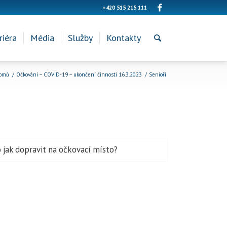
+420 515 215 111
riéra
Média
Služby
Kontakty
omů
/
Očkování – COVID-19 – ukončení činnosti 16.3.2023
/
Senioři
 jak dopravit na očkovací místo?