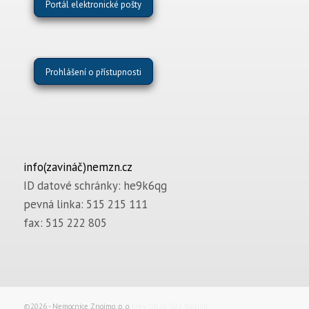
Portál elektronické pošty
Prohlášení o přístupnosti
info(zavináč)nemzn.cz
ID datové schránky: he9k6qg
pevná linka: 515 215 111
fax: 515 222 805
©2026 -
Nemocnice Znojmo, p. o.
| rev. OK26_001 (optim)