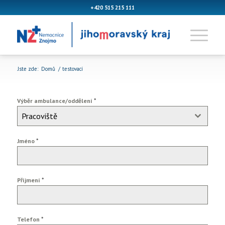
+420 515 215 111
Jste zde:
Domů
/
testovací
*
Výběr ambulance/oddělení
Pracoviště
*
Jméno
*
Příjmení
*
Telefon